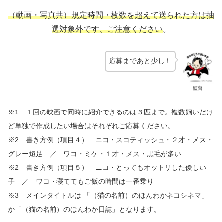
（動画・写真共）規定時間・枚数を超えて送られた方は抽
選対象外です、ご注意ください
。
応募まであと少し！
監督
※1 １回の映画で同時に紹介できるのは３匹まで。複数飼いだけ
ど単独で作成したい場合はそれぞれご応募ください。
※2 書き方例（項目４） ニコ・スコティッシュ・２才・メス・
グレー短足 ／ ワコ・ミケ・１才・メス・黒毛が多い
※2
書き方例（項目５） ニコ・とってもオットリした優しい
子 ／ ワコ・寝ててもご飯の時間は一番乗り
※3 メインタイトルは 「（猫の名前）のほんわかネコシネマ」
か「（猫の名前）のほんわか日誌」となります。