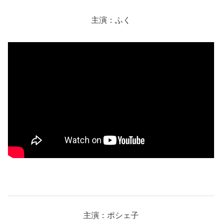
主演：ふく
主演：ポシェ子